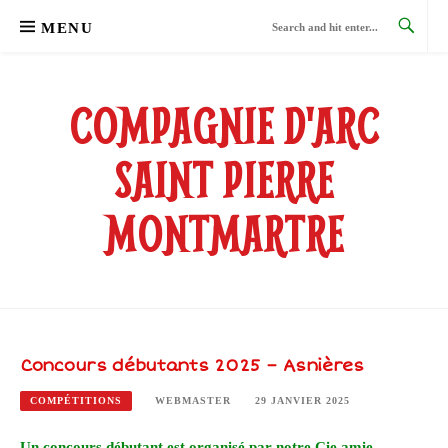
Skip
MENU
to
content
COMPAGNIE D'ARC
SAINT PIERRE
MONTMARTRE
Concours débutants 2025 – Asnières
COMPÉTITIONS
WEBMASTER
29 JANVIER 2025
Un concours débutant est organisé par notre Cie amie