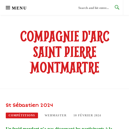
Skip
MENU
to
content
COMPAGNIE D'ARC
SAINT PIERRE
MONTMARTRE
St Sébastien 2024
COMPÉTITIONS
WEBMASTER
10 FÉVRIER 2024
Un froid mordant n’a pas découragé les participants à la