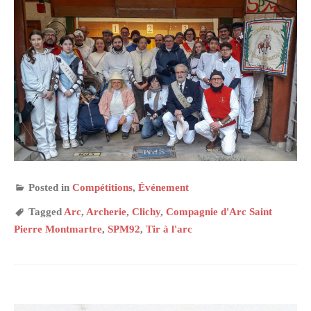
Posted in
Compétitions
,
Événement
Tagged
Arc
,
Archerie
,
Clichy
,
Compagnie d'Arc Saint
Pierre Montmartre
,
SPM92
,
Tir à l'arc