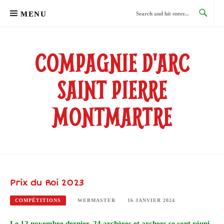
Skip
MENU
to
content
COMPAGNIE D'ARC
SAINT PIERRE
MONTMARTRE
Prix du Roi 2023
COMPÉTITIONS
WEBMASTER
16 JANVIER 2024
Le 12 novembre dernier, 24 archères et archers se sont réuni